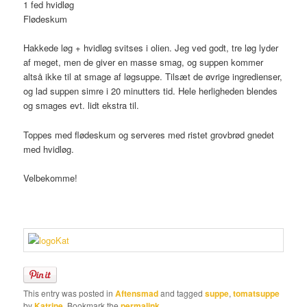
1 fed hvidløg
Flødeskum
Hakkede løg + hvidløg svitses i olien. Jeg ved godt, tre løg lyder
af meget, men de giver en masse smag, og suppen kommer
altså ikke til at smage af løgsuppe. Tilsæt de øvrige ingredienser,
og lad suppen simre i 20 minutters tid. Hele herligheden blendes
og smages evt. lidt ekstra til.
Toppes med flødeskum og serveres med ristet grovbrød gnedet
med hvidløg.
Velbekomme!
This entry was posted in
Aftensmad
and tagged
suppe
,
tomatsuppe
by
Katrine
. Bookmark the
permalink
.