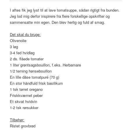
I aftes fik jeg lyst til at lave tomatsuppe, sådan rigtigt fra bunden.
Jeg lod mig derfor inspirere fra flere forskellige opskrifter og
sammensatte min egen. Den blev herlig og fuld af smag.
Det skal du bruge:
Olivenolie
3 løg
3-4 fed hvidløg
2 ds. flåede tomater
1 liter grøntsagsbouillon, f.eks. Herbamare
1/2 terning hønsebouillon
En lille dåse tomatpuré (70 g)
En stor håndfuld frisk basilikum
1 tsk tørret oregano
Friskkværnet peber
Et skvat hvidvin
1-2 tsk rørsukker
Tilbehør:
Ristet grovbrød