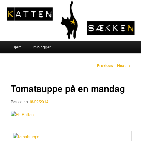
Sear
Katten og Sækken
Main menu
Hjem
Om bloggen
Skip to primary content
Post navigation
←
Previous
Next
→
Tomatsuppe på en mandag
Posted on
18/02/2014