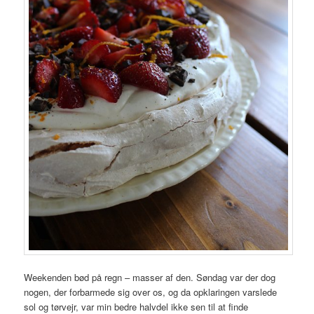
Weekenden bød på regn – masser af den. Søndag var der dog
nogen, der forbarmede sig over os, og da opklaringen varslede
sol og tørvejr, var min bedre halvdel ikke sen til at finde