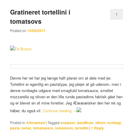
Gratineret tortellini i
1
tomatsovs
Posted on
10/08/2017
Denne her ret har jeg længe haft planer om at dele med jer.
Tortellini er egentlig en pastatype, jeg plejer at gå udenom, men i
denne ovnbagte udgave med smagfuld tomatsauce, smeltet
mozzarella og oliven er den lille runde pastadims faktisk gået hen
og er blevet en af mine livretter. Jeg Æææælsker den her ret og
håber, du også vil.
Continue reading
→
Posted in
Aftensmad
|
Tagged
ansjoser
,
basilikum
,
oliven
,
ovnbagt
,
pasta
,
tomat
,
tomatsauce
,
tomatsovs
,
tortellini
|
1
Reply