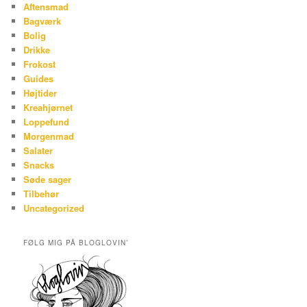
Aftensmad
Bagværk
Bolig
Drikke
Frokost
Guides
Højtider
Kreahjørnet
Loppefund
Morgenmad
Salater
Snacks
Søde sager
Tilbehør
Uncategorized
FØLG MIG PÅ BLOGLOVIN’