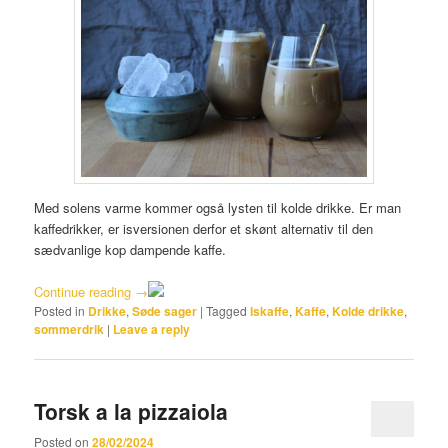
Med solens varme kommer også lysten til kolde drikke. Er man
kaffedrikker, er isversionen derfor et skønt alternativ til den
sædvanlige kop dampende kaffe.
Continue reading
→
Posted in
Drikke
,
Søde sager
|
Tagged
Iskaffe
,
Kaffe
,
Kolde drikke
,
sommerdrik
|
Leave a reply
Torsk a la pizzaiola
Posted on
28/02/2024