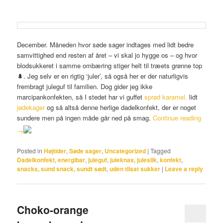
December. Måneden hvor søde sager indtages med lidt bedre
samvittighed end resten af året – vi skal jo hygge os – og hvor
blodsukkeret i samme ombæring stiger helt til træets grønne top
🌲. Jeg selv er en rigtig ‘juler’, så også her er der naturligvis
frembragt juleguf til familien. Dog gider jeg ikke
marcipankonfekten, så I stedet har vi guffet
sprød karamel,
lidt
jødekager
og så altså denne herlige dadelkonfekt, der er noget
sundere men på ingen måde går ned på smag.
Continue reading
→
Posted in
Højtider
,
Søde sager
,
Uncategorized
|
Tagged
Dadelkonfekt
,
energibar
,
juleguf
,
juleknas
,
juleslik
,
konfekt
,
snacks
,
sund snack
,
sundt sødt
,
uden tilsat sukker
|
Leave a reply
Choko-orange