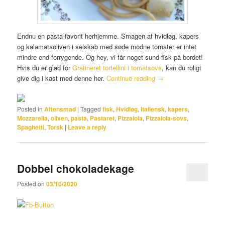
Endnu en pasta-favorit herhjemme. Smagen af hvidløg, kapers
og kalamataoliven i selskab med søde modne tomater er intet
mindre end forrygende. Og hey, vi får noget sund fisk på bordet!
Hvis du er glad for
Gratineret tortellini i tomatsovs
, kan du roligt
give dig i kast med denne her.
Continue reading
→
Posted in
Aftensmad
|
Tagged
fisk
,
Hvidløg
,
Italiensk
,
kapers
,
Mozzarella
,
oliven
,
pasta
,
Pastaret
,
Pizzaiola
,
Pizzaiola-sovs
,
Spaghetti
,
Torsk
|
Leave a reply
Dobbel chokoladekage
Posted on
03/10/2020