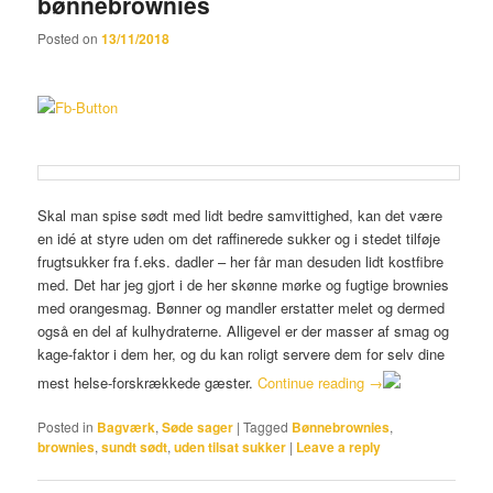
bønnebrownies
Posted on
13/11/2018
Skal man spise sødt med lidt bedre samvittighed, kan det være
en idé at styre uden om det raffinerede sukker og i stedet tilføje
frugtsukker fra f.eks. dadler – her får man desuden lidt kostfibre
med. Det har jeg gjort i de her skønne mørke og fugtige brownies
med orangesmag. Bønner og mandler erstatter melet og dermed
også en del af kulhydraterne. Alligevel er der masser af smag og
kage-faktor i dem her, og du kan roligt servere dem for selv dine
mest helse-forskrækkede gæster.
Continue reading
→
Posted in
Bagværk
,
Søde sager
|
Tagged
Bønnebrownies
,
brownies
,
sundt sødt
,
uden tilsat sukker
|
Leave a reply