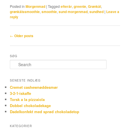
Posted in
Morgenmad
|
Tagged
efterår
,
greenie
,
Grønkål
,
grønkålssmoothie
,
smoothie
,
sund morgenmad
,
sundhed
|
Leave a
reply
Post navigation
←
Older posts
SØG
Search
SENESTE INDLÆG
Cremet cashewnøddesmør
3-2-1-iskaffe
Torsk a la pizzaiola
Dobbel chokoladekage
Dadelkonfekt med sprød chokoladetop
KATEGORIER