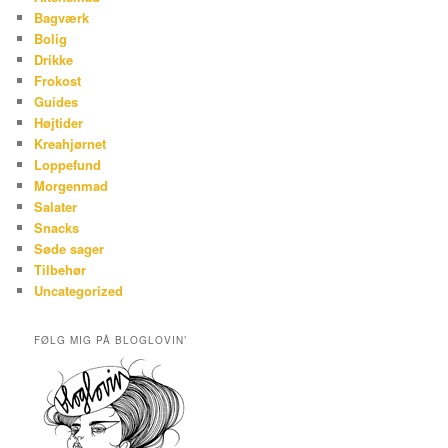
Bagværk
Bolig
Drikke
Frokost
Guides
Højtider
Kreahjørnet
Loppefund
Morgenmad
Salater
Snacks
Søde sager
Tilbehør
Uncategorized
FØLG MIG PÅ BLOGLOVIN’