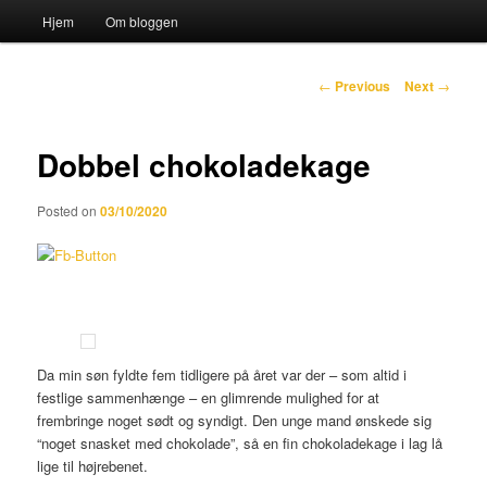
Main menu
Hjem
Om bloggen
Skip to primary content
Sear
Post navigation
Katten og Sækken
←
Previous
Next
→
Dobbel chokoladekage
Posted on
03/10/2020
Da min søn fyldte fem tidligere på året var der – som altid i
festlige sammenhænge – en glimrende mulighed for at
frembringe noget sødt og syndigt. Den unge mand ønskede sig
“noget snasket med chokolade”, så en fin chokoladekage i lag lå
lige til højrebenet.