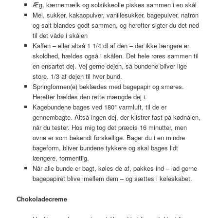
Æg, kærnemælk og solsikkeolie piskes sammen i en skål
Mel, sukker, kakaopulver, vanillesukker, bagepulver, natron
og salt blandes godt sammen, og herefter sigter du det ned
til det våde i skålen
Kaffen – eller altså 1 1/4 dl af den – der ikke længere er
skoldhed, hældes også i skålen. Det hele røres sammen til
en ensartet dej. Vej gerne dejen, så bundene bliver lige
store. 1/3 af dejen til hver bund.
Springformen(e) beklædes med bagepapir og smøres.
Herefter hældes den rette mængde dej i.
Kagebundene bages ved 180° varmluft, til de er
gennembagte. Altså ingen dej, der klistrer fast på kødnålen,
når du tester. Hos mig tog det præcis 16 minutter, men
ovne er som bekendt forskellige. Bager du i en mindre
bageform, bliver bundene tykkere og skal bages lidt
længere, formentlig.
Når alle bunde er bagt, køles de af, pakkes ind – lad gerne
bagepapiret blive imellem dem – og sættes i køleskabet.
Chokoladecreme