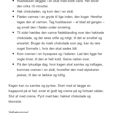
Husblassen lægges i en skål med koldt vand. Her bliver
den cirka 15 minutter.
Hak chokoladen, og kom den i en skål.
Fløden varmes i en gryde til lige inden, den koger. Herefter
tages den af varmen. Tag husblassen – et blad ad gangen –
og smelt den i fløden under omrøring.
Til sidst hældes den varme flødeblanding over den hakkede
chokolade, og der røres stille og roligt, til det er smeltet og
ensartet. Bruger du mørk chokolade som jeg, kan du røre
noget flormelis i, hvis den skal sødes lidt.
Kom cremen i en frysepose og i køleren. Lad den ligge her
nogle timer, til den er helt kold. Gerne natten over.
På den lyksalige dag, hvor kagen skal samles og indtages,
kommes cremen i en skål, hvorefter den med elpiskeren
piskes, til den er lækker og luftig.
Kagen kan nu samles og pyntes. Start med at lægge en
kagepund på et fad, smør et godt lag creme på og fortsæt sådan.
Slut af med creme. Pynt med bær, hakket chokolade og
blomster.
Velbekomme!