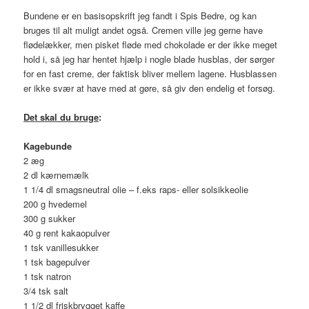
Bundene er en basisopskrift jeg fandt i Spis Bedre, og kan
bruges til alt muligt andet også. Cremen ville jeg gerne have
flødelækker, men pisket fløde med chokolade er der ikke meget
hold i, så jeg har hentet hjælp i nogle blade husblas, der sørger
for en fast creme, der faktisk bliver mellem lagene. Husblassen
er ikke svær at have med at gøre, så giv den endelig et forsøg.
Det skal du bruge
:
Kagebunde
2 æg
2 dl kærnemælk
1 1/4 dl smagsneutral olie – f.eks raps- eller solsikkeolie
200 g hvedemel
300 g sukker
40 g rent kakaopulver
1 tsk vanillesukker
1 tsk bagepulver
1 tsk natron
3/4 tsk salt
1 1/2 dl friskbrygget kaffe