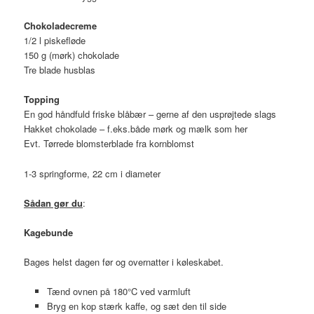
Chokoladecreme
1/2 l piskefløde
150 g (mørk) chokolade
Tre blade husblas
Topping
En god håndfuld friske blåbær – gerne af den usprøjtede slags
Hakket chokolade – f.eks.både mørk og mælk som her
Evt. Tørrede blomsterblade fra kornblomst
1-3 springforme, 22 cm i diameter
Sådan gør du
:
Kagebunde
Bages helst dagen før og overnatter i køleskabet.
Tænd ovnen på 180°C ved varmluft
Bryg en kop stærk kaffe, og sæt den til side