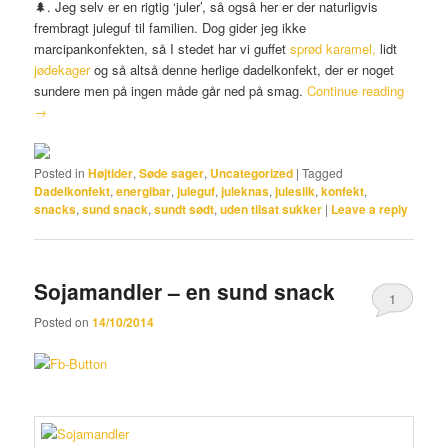
🌲. Jeg selv er en rigtig ‘juler’, så også her er der naturligvis
frembragt juleguf til familien. Dog gider jeg ikke
marcipankonfekten, så I stedet har vi guffet
sprød karamel,
lidt
jødekager
og så altså denne herlige dadelkonfekt, der er noget
sundere men på ingen måde går ned på smag.
Continue reading
→
Posted in
Højtider
,
Søde sager
,
Uncategorized
|
Tagged
Dadelkonfekt
,
energibar
,
juleguf
,
juleknas
,
juleslik
,
konfekt
,
snacks
,
sund snack
,
sundt sødt
,
uden tilsat sukker
|
Leave a reply
Sojamandler – en sund snack
1
Posted on
14/10/2014