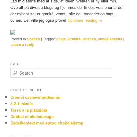
Lad mig starte med at sige, at ideen hverken er ny eller min.
Overalt på diverse blogs og hjemmesider findes versioner af det,
der dybest set er grønkål vendt i olie og krydderier og bagt i
ovnen. Det ville jeg også prøve!
Continue reading
→
Posted in
Snacks
|
Tagged
chips
,
Grønkål
,
snacks
,
sunde snacks
|
Leave a reply
SØG
Search
SENESTE INDLÆG
Cremet cashewnøddesmør
3-2-1-iskaffe
Torsk a la pizzaiola
Dobbel chokoladekage
Dadelkonfekt med sprød chokoladetop