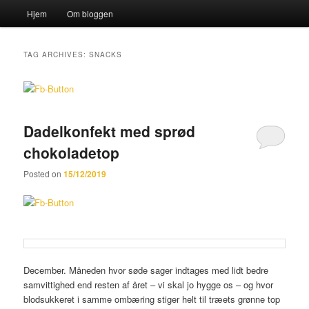
Main menu
Hjem
Om bloggen
Skip to primary content
Skip to secondary content
Sear
Katten og Sækken
TAG ARCHIVES:
SNACKS
Dadelkonfekt med sprød
chokoladetop
Posted on
15/12/2019
December. Måneden hvor søde sager indtages med lidt bedre
samvittighed end resten af året – vi skal jo hygge os – og hvor
blodsukkeret i samme ombæring stiger helt til træets grønne top