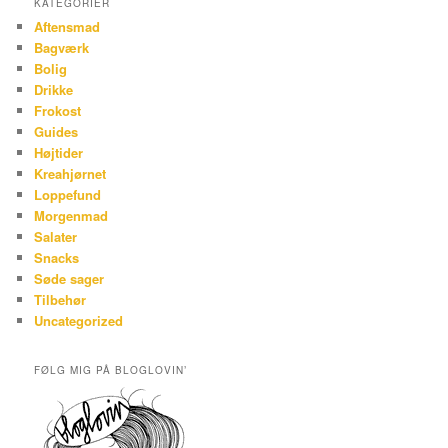
KATEGORIER
Aftensmad
Bagværk
Bolig
Drikke
Frokost
Guides
Højtider
Kreahjørnet
Loppefund
Morgenmad
Salater
Snacks
Søde sager
Tilbehør
Uncategorized
FØLG MIG PÅ BLOGLOVIN’