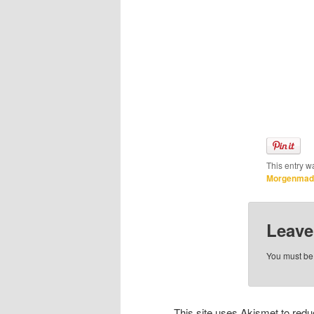
This entry w
Morgenmad
Leave
You must b
This site uses Akismet to re