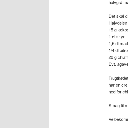
halvgrå m
Det skal d
Halvdelen
15 g koko
1 dl skyr
1,5 dl mæ
1/4 dl citr
20 g chiaf
Evt. agave
Frugtkødet
har en cr
ned for ch
Smag til m
Velbekom