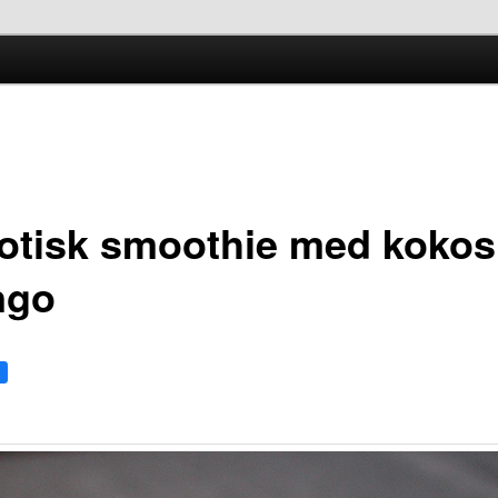
kken
otisk smoothie med kokos
ngo