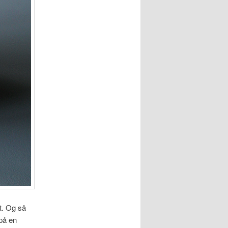
t. Og så
på en