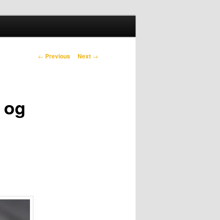
Search
Post navigation
←
Previous
Next
→
 og