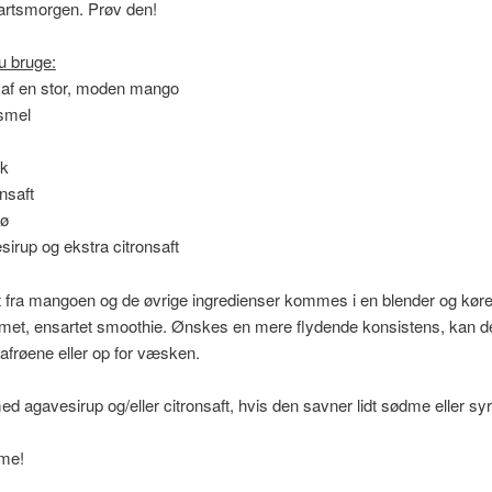
artsmorgen. Prøv den!
u bruge:
 af en stor, moden mango
smel
lk
onsaft
rø
sirup og ekstra citronsaft
 fra mangoen og de øvrige ingredienser kommes i en blender og køres,
emet, ensartet smoothie. Ønskes en mere flydende konsistens, kan d
iafrøene eller op for væsken.
ed agavesirup og/eller citronsaft, hvis den savner lidt sødme eller syr
me!