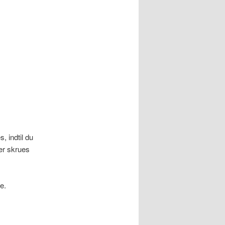
 indtil du
er skrues
e.