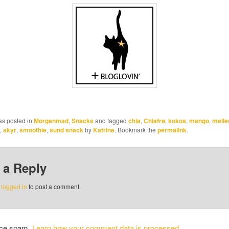
as posted in
Morgenmad
,
Snacks
and tagged
chia
,
Chiafrø
,
kokos
,
mango
,
melle
,
skyr
,
smoothie
,
sund snack
by
Katrine
. Bookmark the
permalink
.
 a Reply
e
logged in
to post a comment.
duce spam.
Learn how your comment data is processed.