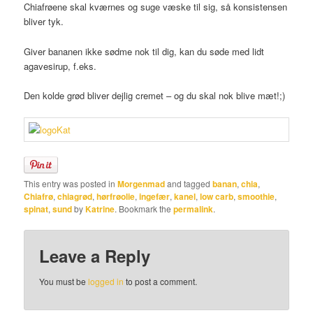
Chiafrøene skal kværnes og suge væske til sig, så konsistensen
bliver tyk.
Giver bananen ikke sødme nok til dig, kan du søde med lidt
agavesirup, f.eks.
Den kolde grød bliver dejlig cremet – og du skal nok blive mæt!;)
This entry was posted in
Morgenmad
and tagged
banan
,
chia
,
Chiafrø
,
chiagrød
,
hørfrøolie
,
ingefær
,
kanel
,
low carb
,
smoothie
,
spinat
,
sund
by
Katrine
. Bookmark the
permalink
.
Leave a Reply
You must be
logged in
to post a comment.