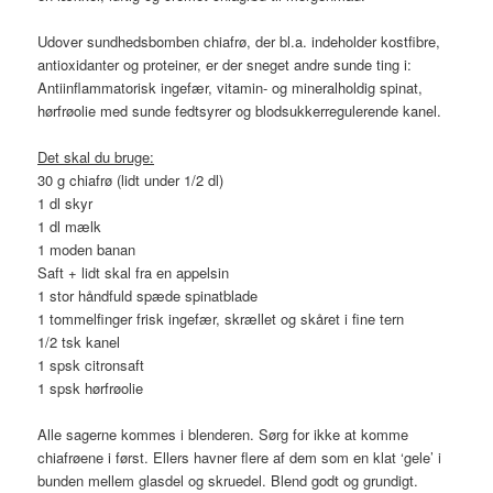
Udover sundhedsbomben chiafrø, der bl.a. indeholder kostfibre,
antioxidanter og proteiner, er der sneget andre sunde ting i:
Antiinflammatorisk ingefær, vitamin- og mineralholdig spinat,
hørfrøolie med sunde fedtsyrer og blodsukkerregulerende kanel.
Det skal du bruge:
30 g chiafrø (lidt under 1/2 dl)
1 dl skyr
1 dl mælk
1 moden banan
Saft + lidt skal fra en appelsin
1 stor håndfuld spæde spinatblade
1 tommelfinger frisk ingefær, skrællet og skåret i fine tern
1/2 tsk kanel
1 spsk citronsaft
1 spsk hørfrøolie
Alle sagerne kommes i blenderen. Sørg for ikke at komme
chiafrøene i først. Ellers havner flere af dem som en klat ‘gele’ i
bunden mellem glasdel og skruedel. Blend godt og grundigt.