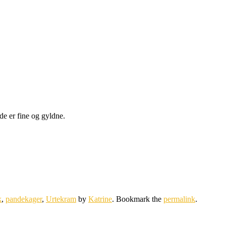
de er fine og gyldne.
k
,
pandekager
,
Urtekram
by
Katrine
. Bookmark the
permalink
.