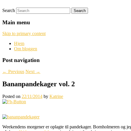
Search
Katten og Sækken
Main menu
Skip to primary content
Hjem
Om bloggen
Post navigation
←
Previous
Next
→
Bananpandekager vol. 2
Posted on
22/11/2014
by
Katrine
Weekendens morgener er oplagte til pandekager. Bornholmeren og jeg v