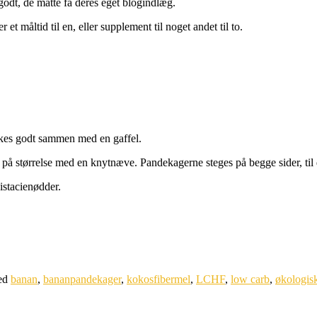
 godt, de måtte få deres eget blogindlæg.
t måltid til en, eller supplement til noget andet til to.
iskes godt sammen med en gaffel.
på størrelse med en knytnæve. Pandekagerne steges på begge sider, til 
stacienødder.
ed
banan
,
bananpandekager
,
kokosfibermel
,
LCHF
,
low carb
,
økologis