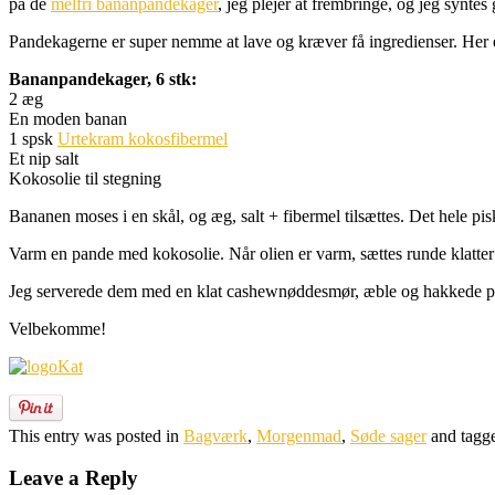
på de
melfri bananpandekager
, jeg plejer at frembringe, og jeg syntes
Pandekagerne er super nemme at lave og kræver få ingredienser. Her er e
Bananpandekager, 6 stk:
2 æg
En moden banan
1 spsk
Urtekram kokosfibermel
Et nip salt
Kokosolie til stegning
Bananen moses i en skål, og æg, salt + fibermel tilsættes. Det hele p
Varm en pande med kokosolie. Når olien er varm, sættes runde klatter 
Jeg serverede dem med en klat cashewnøddesmør, æble og hakkede pi
Velbekomme!
This entry was posted in
Bagværk
,
Morgenmad
,
Søde sager
and tagg
Leave a Reply