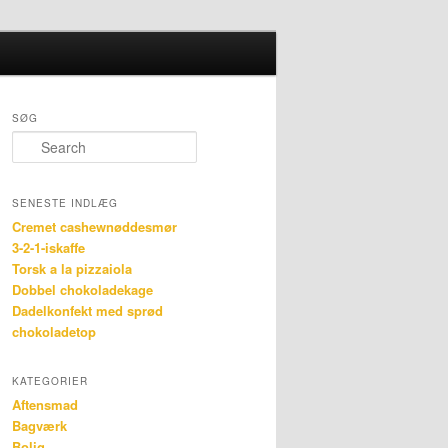
Search
SØG
Search
SENESTE INDLÆG
Cremet cashewnøddesmør
3-2-1-iskaffe
Torsk a la pizzaiola
Dobbel chokoladekage
Dadelkonfekt med sprød
chokoladetop
KATEGORIER
Aftensmad
Bagværk
Bolig