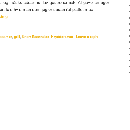
el og måske sådan lidt lav-gastronomisk. Alligevel smager
hvert fald hvis man som jeg er sådan ret pjattet med
ading
→
isesmør
,
grill
,
Knorr Bearnaise
,
Kryddersmør
|
Leave a reply