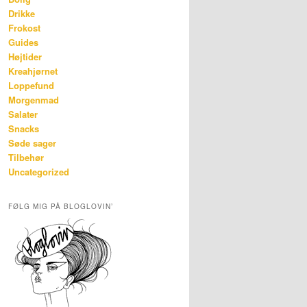
Drikke
Frokost
Guides
Højtider
Kreahjørnet
Loppefund
Morgenmad
Salater
Snacks
Søde sager
Tilbehør
Uncategorized
FØLG MIG PÅ BLOGLOVIN’