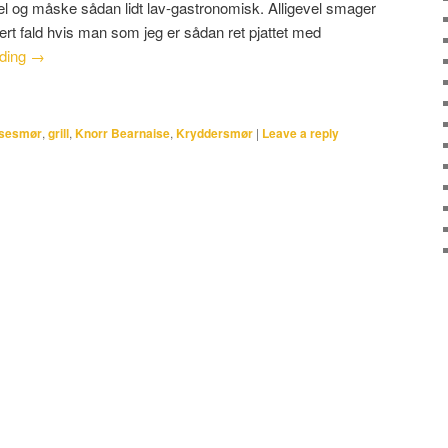
el og måske sådan lidt lav-gastronomisk. Alligevel smager
hvert fald hvis man som jeg er sådan ret pjattet med
ading
→
isesmør
,
grill
,
Knorr Bearnaise
,
Kryddersmør
|
Leave a reply