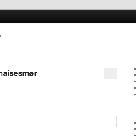
kken
SE
naisesmør