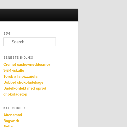
Search
SØG
Search
SENESTE INDLÆG
Cremet cashewnøddesmør
3-2-1-iskaffe
Torsk a la pizzaiola
Dobbel chokoladekage
Dadelkonfekt med sprød
chokoladetop
KATEGORIER
Aftensmad
Bagværk
Bolig