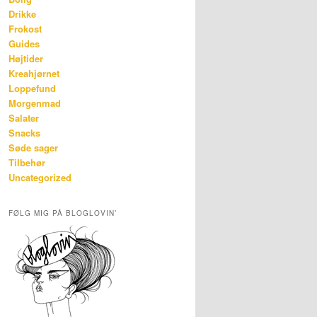
Drikke
Frokost
Guides
Højtider
Kreahjørnet
Loppefund
Morgenmad
Salater
Snacks
Søde sager
Tilbehør
Uncategorized
FØLG MIG PÅ BLOGLOVIN’