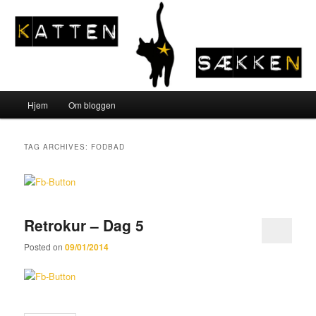
Sear
Katten og Sækken
Main menu
Hjem
Om bloggen
Skip to primary content
Skip to secondary content
TAG ARCHIVES:
FODBAD
Retrokur – Dag 5
Posted on
09/01/2014