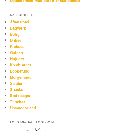
Dadelkonfekt med sprød chokoladetop
KATEGORIER
Aftensmad
Bagværk
Bolig
Drikke
Frokost
Guides
Højtider
Kreahjørnet
Loppefund
Morgenmad
Salater
Snacks
Søde sager
Tilbehør
Uncategorized
FØLG MIG PÅ BLOGLOVIN’