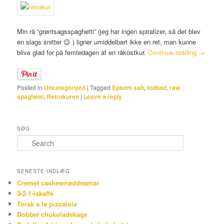
Min rå “grøntsagsspaghetti” (jeg har ingen spiralizer, så det blev
en slags snitter 😉 ) ligner umiddelbart ikke en ret, man kunne
blive glad for på femtedagen af en råkostkur.
Continue reading
→
Posted in
Uncategorized
|
Tagged
Epsom salt
,
fodbad
,
raw
spaghetti
,
Retrokuren
|
Leave a reply
SØG
Search
SENESTE INDLÆG
Cremet cashewnøddesmør
3-2-1-iskaffe
Torsk a la pizzaiola
Dobbel chokoladekage