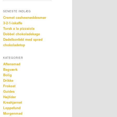
SENESTE INDLÆG
Cremet cashewnøddesmør
3-2-1-iskaffe
Torsk a la pizzaiola
Dobbel chokoladekage
Dadelkonfekt med sprød
chokoladetop
KATEGORIER
Aftensmad
Bagværk
Bolig
Drikke
Frokost
Guides
Højtider
Kreahjørnet
Loppefund
Morgenmad