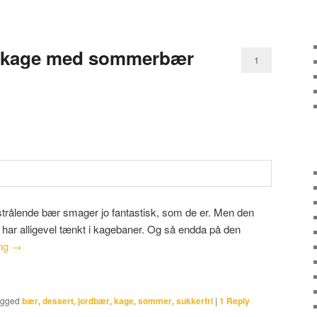
lkage med sommerbær
1
ålende bær smager jo fantastisk, som de er. Men den
– har alligevel tænkt i kagebaner. Og så endda på den
ing
→
agged
bær
,
dessert
,
jordbær
,
kage
,
sommer
,
sukkerfri
|
1
Reply