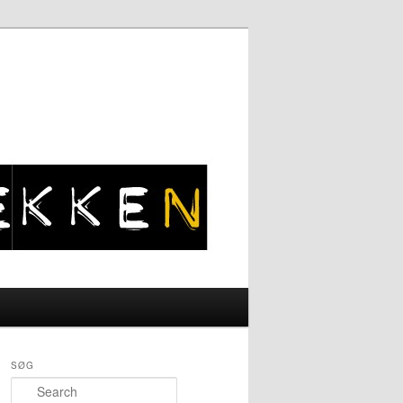
Search
SØG
Search