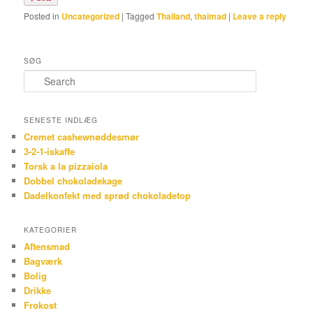
Posted in
Uncategorized
|
Tagged
Thailand
,
thaimad
|
Leave a reply
SØG
Search
SENESTE INDLÆG
Cremet cashewnøddesmør
3-2-1-iskaffe
Torsk a la pizzaiola
Dobbel chokoladekage
Dadelkonfekt med sprød chokoladetop
KATEGORIER
Aftensmad
Bagværk
Bolig
Drikke
Frokost