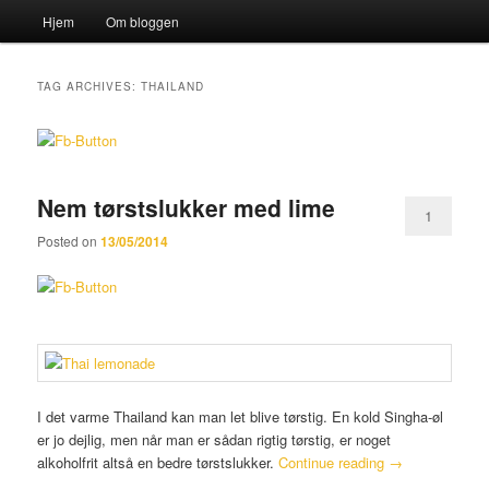
Main menu
Hjem
Om bloggen
Skip to primary content
Skip to secondary content
Sear
Katten og Sækken
TAG ARCHIVES:
THAILAND
Nem tørstslukker med lime
1
Posted on
13/05/2014
I det varme Thailand kan man let blive tørstig. En kold Singha-øl
er jo dejlig, men når man er sådan rigtig tørstig, er noget
alkoholfrit altså en bedre tørstslukker.
Continue reading
→