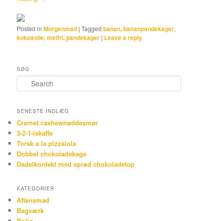
Posted in
Morgenmad
|
Tagged
banan
,
bananpandekager
,
kokosolie
,
melfri
,
pandekager
|
Leave a reply
SØG
Search
SENESTE INDLÆG
Cremet cashewnøddesmør
3-2-1-iskaffe
Torsk a la pizzaiola
Dobbel chokoladekage
Dadelkonfekt med sprød chokoladetop
KATEGORIER
Aftensmad
Bagværk
Bolig