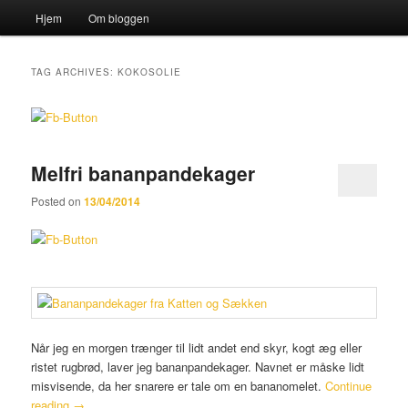
Main menu
Hjem
Om bloggen
Skip to primary content
Skip to secondary content
Sear
Katten og Sækken
TAG ARCHIVES:
KOKOSOLIE
Melfri bananpandekager
Posted on
13/04/2014
Når jeg en morgen trænger til lidt andet end skyr, kogt æg eller
ristet rugbrød, laver jeg bananpandekager. Navnet er måske lidt
misvisende, da her snarere er tale om en bananomelet.
Continue
reading
→