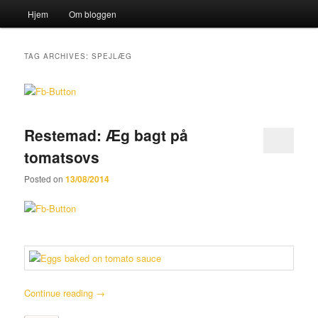
Main menu
Hjem
Om bloggen
Skip to primary content
Skip to secondary content
Sear
Katten og Sækken
TAG ARCHIVES:
SPEJLÆG
Restemad: Æg bagt på
tomatsovs
Posted on
13/08/2014
Continue reading
→