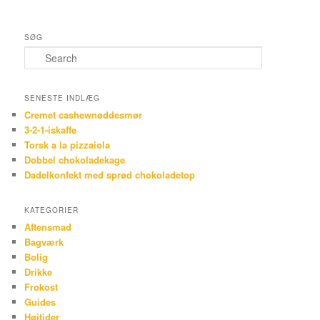
SØG
Search
SENESTE INDLÆG
Cremet cashewnøddesmør
3-2-1-iskaffe
Torsk a la pizzaiola
Dobbel chokoladekage
Dadelkonfekt med sprød chokoladetop
KATEGORIER
Aftensmad
Bagværk
Bolig
Drikke
Frokost
Guides
Højtider